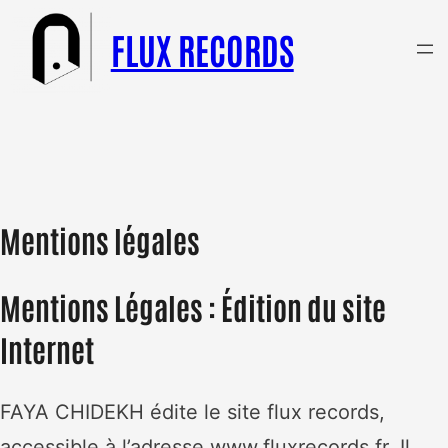
Aller
Rechercher
FLUX RECORDS
au
Search
contenu
Mentions légales
Mentions Légales : Édition du site
Internet
FAYA CHIDEKH édite le site flux records,
accessible à l’adresse www.fluxrecords.fr. Il