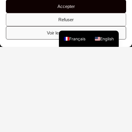
Conditions générales
Accepter
© 2026 | FAYA CHIDEKH – FLUX RECORDS ®
Refuser
Voir les préférences
Français
English